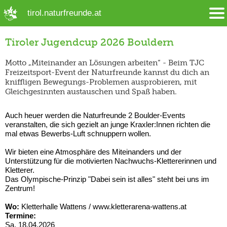
➜ Hauptregion der Seite anspringen
tirol.naturfreunde.at
Tiroler Jugendcup 2026 Bouldern
Motto „Miteinander an Lösungen arbeiten“ - Beim TJC
Freizeitsport-Event der Naturfreunde kannst du dich an
kniffligen Bewegungs-Problemen ausprobieren, mit
Gleichgesinnten austauschen und Spaß haben.
Auch heuer werden die Naturfreunde 2 Boulder-Events
veranstalten, die sich gezielt an junge Kraxler:Innen richten die
mal etwas Bewerbs-Luft schnuppern wollen.
Wir bieten eine Atmosphäre des Miteinanders und der
Unterstützung für die motivierten Nachwuchs-Klettererinnen und
Kletterer.
Das Olympische-Prinzip "Dabei sein ist alles" steht bei uns im
Zentrum!
Wo:
Kletterhalle Wattens / www.kletterarena-wattens.at
Termine:
Sa. 18.04.2026