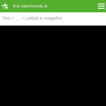
➜ Hauptregion der Seite anspringen
tirol.naturfreunde.at
Tirol
Leitbild & Imagefilm