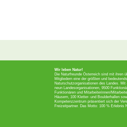
Wir leben Natur!
Die Naturfreunde Österreich sind mit ihren 
Mitgliedern eine der größten und bedeutends
Naturschutzorganisationen des Landes. Mit
neun Landesorganisationen, 9500 Funktionä
Funktionären und Mitarbeiterinnen/Mitarbeit
Häusern, 100 Kletter- und Boulderhallen so
Kompetenzzentrum präsentiert sich der Vere
Freizeitpartner. Das Motto: 100 % Erlebnis N