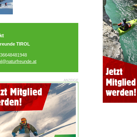
kt
freunde TIROL
36648481948
rol@naturfreunde.at
ANZEIGE